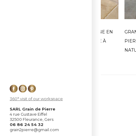
AGE EN PIERRE À
DALLAGE DE CUISINE EN
GRA
ÉRA VERDUZAN, GERS
PIERRE NATURELLE À
PIER
AUCH, GERS
NATU
Facebook
Instagram
Pinterest
360° visit of our workspace
page
page
page
opens
opens
opens
SARL Grain de Pierre
4 rue Gustave Eiffel
in
in
in
32500 Fleurance, Gers
new
new
new
06 86 24 54 32
grain2pierre@gmail.com
window
window
window