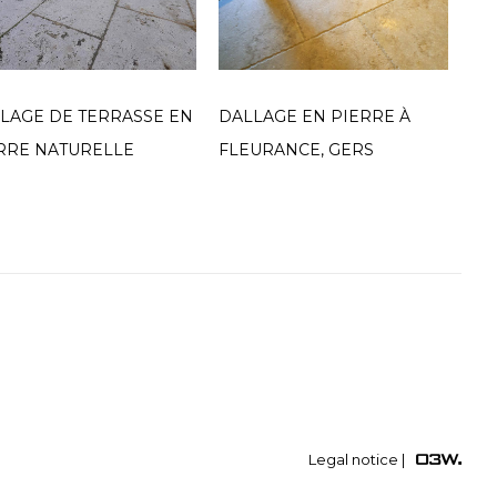
LAGE DE TERRASSE EN
DALLAGE EN PIERRE À
DA
RRE NATURELLE
FLEURANCE, GERS
CA
Legal notice
|