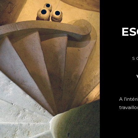
ES
S
A l’inté
travaill