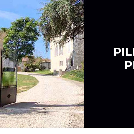
PIL
P