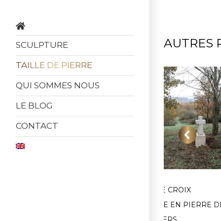
AUTRES 
SCULPTURE
TAILLE DE PIERRE
QUI SOMMES NOUS
LE BLOG
CONTACT
S
RÉNOVATION DE PILIERS
SOCLE DE CROIX
C
D’ENTRÉE EN PIERRE, EN
ANCIENNE EN PIERRE D
LOMAGNE GERSOISE
TAILLE, GERS