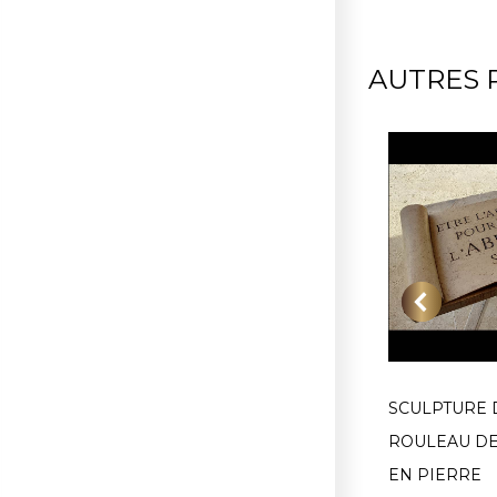
AUTRES 
ASSIVE
SCULPTURE DE CHAT ASSIS
SCULPTURE 
UCH, GERS
EN PIERRE
ROULEAU D
EN PIERRE