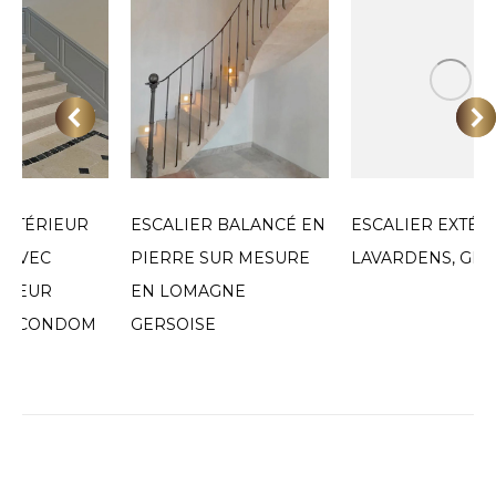
INTÉRIEUR
ESCALIER BALANCÉ EN
ESCALIER EXTÉR
E AVEC
PIERRE SUR MESURE
LAVARDENS, GER
ECTEUR
EN LOMAGNE
 – CONDOM
GERSOISE